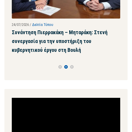
24/07/2026
/
Δελτία Τύπου
23/07
Συνάντηση Πιερρακάκη – Μηταράκη: Στενή
Με 
συνεργασία για την υποστήριξη του
της
κυβερνητικού έργου στη Βουλή
μασ
Πρόγραμμα
Αναπαραγωγής
Βίντεο